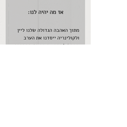
אז מה יהיה לנו:
מתוך האהבה הגדולה שלנו ליין 
ולקולינריה ייסדנו את הערב 
החדש לחמם את החורף המתקרב: 
~ שמחה לאֶד ~
ערב מרתק שכולו מסע לתוך 
תרבות היין ולצידו כל סוגי 
המאודים 🥟
נפגש בחדר היין שלנו סביב 
שולחן האבירים
נשתה ממיטב יינות היקב לאורך 
השנים 
בין בקבוק לבקבוק ייצאו ישר 
מסיר האידוי: