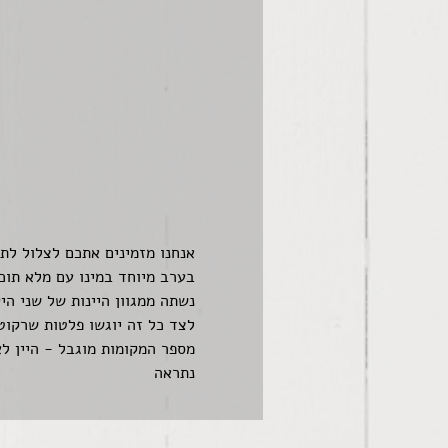
אנחנו מזמינים אתכם לצלול לתוך
בערב מיוחד במינו עם מלא תוכן
נשתה ממגוון היינות של שני היק
לצד כל זה יוגשו פלטות שרקוט
מספר המקומות מוגבל - היין לא
נתראה