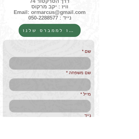
דרך הטרקטור 74
וויז : יקב מרקוס
Email:
ormarcus@gmail.com
נייד :
050-2288577
הצטרפו לממברס שלנו
שם
*
שם משפחה
*
מייל
*
נייד
אשמח לקבל עדכונים מהיקב